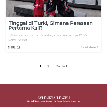
Tinggal di Turki, Gimana Perasaan
Pertama Kali?
"Wow, kamu tinggal di Turki ya? Keren banget!""Wah
kamu hebat…
Read More
5
JUL, 21
1
2
Berikut
EVI FAUZIAH FAZEH
Menjadi Perempuan Tenang, Pulih dan Bahagia Seutuhnya