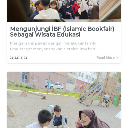
Mengunjungi İBF (İslamic Bookfair)
Sebagai Wisata Edukasi
Mengisi akhir pekan dengan melakukan family
time sangat menyenangkan. Setelah lima hari…
Read More
24
AGU, 24