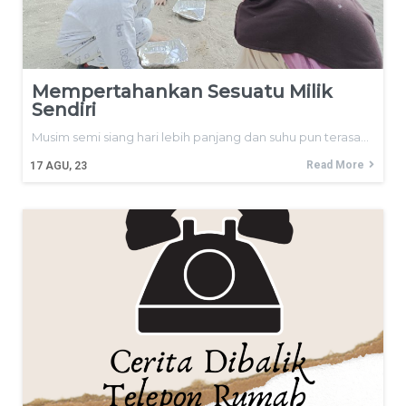
Mempertahankan Sesuatu Milik
Sendiri
Musim semi siang hari lebih panjang dan suhu pun terasa…
Read More
17
AGU, 23