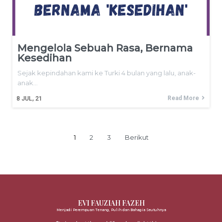
Mengelola Sebuah Rasa, Bernama
Kesedihan
Sejak kepindahan kami ke Turki 4 bulan yang lalu, anak-
anak…
Read More
8
JUL, 21
1
2
3
Berikut
EVI FAUZIAH FAZEH
Menjadi Perempuan Tenang, Pulih dan Bahagia Seutuhnya