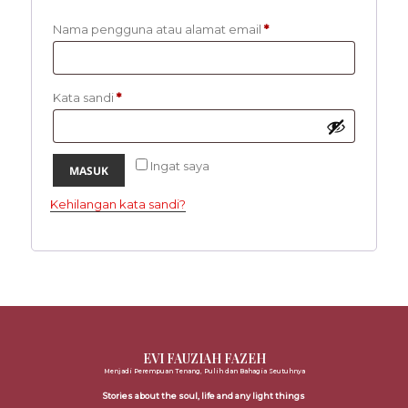
Wajib
Nama pengguna atau alamat email
*
Wajib
Kata sandi
*
Ingat saya
MASUK
Kehilangan kata sandi?
EVI FAUZIAH FAZEH
Menjadi Perempuan Tenang, Pulih dan Bahagia Seutuhnya
Stories about the soul, life and any light things