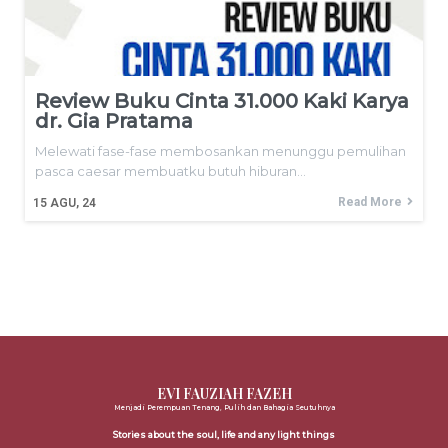
Review Buku Cinta 31.000 Kaki Karya
dr. Gia Pratama
Melewati fase-fase membosankan menunggu pemulihan
pasca caesar membuatku butuh hiburan…
Read More
15
AGU, 24
EVI FAUZIAH FAZEH
Menjadi Perempuan Tenang, Pulih dan Bahagia Seutuhnya
Stories about the soul, life and any light things