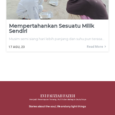
Mempertahankan Sesuatu Milik
Sendiri
Musim semi siang hari lebih panjang dan suhu pun terasa…
Read More
17
AGU, 23
EVI FAUZIAH FAZEH
Menjadi Perempuan Tenang, Pulih dan Bahagia Seutuhnya
Stories about the soul, life and any light things