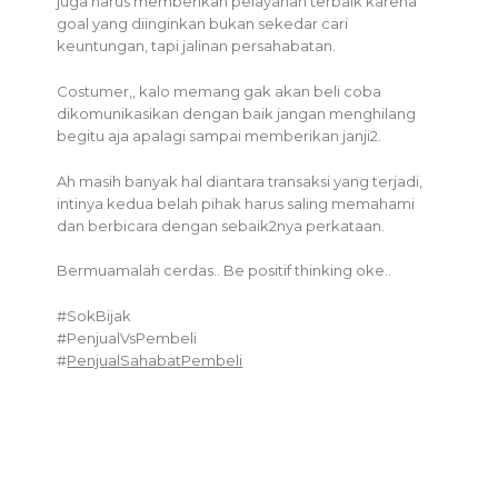
juga harus memberikan pelayanan terbaik karena
goal yang diinginkan bukan sekedar cari
keuntungan, tapi jalinan persahabatan.
Costumer,, kalo memang gak akan beli coba
dikomunikasikan dengan baik jangan menghilang
begitu aja apalagi sampai memberikan janji2.
Ah masih banyak hal diantara transaksi yang terjadi,
intinya kedua belah pihak harus saling memahami
dan berbicara dengan sebaik2nya perkataan.
Bermuamalah cerdas.. Be positif thinking oke..
#SokBijak
#PenjualVsPembeli
#
PenjualSahabatPembeli