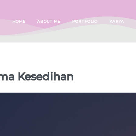
HOME
ABOUT ME
PORTFOLIO
KARYA
ama Kesedihan