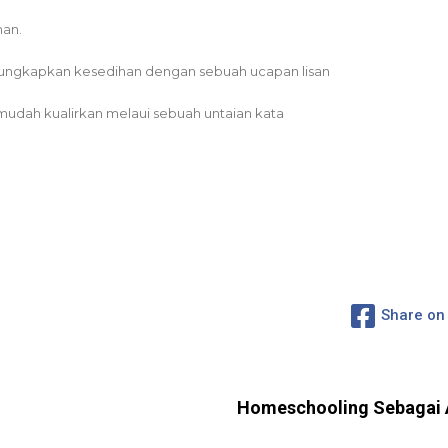
han.
ngungkapkan kesedihan dengan sebuah ucapan lisan
 mudah kualirkan melaui sebuah untaian kata
Share on
Homeschooling Sebagai A