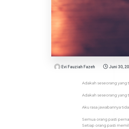
Evi Fauziah Fazeh
Juni 30, 2
Adakah seseorang yang t
Adakah seseorang yang ta
Aku rasa jawabannya tida
Semua orang pasti pern
Setiap orang pasti memi