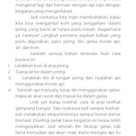
mengenal lagi dan bermain dengan Api tapi dengan
kegiatan yang mengedukasi.
Jadi ceritanya kita ingin membuktikan, kalau
kita bisa mengambil koin yang tenggelam dalam
piring yang berisi air tanpa perlu basah. Bagaimana
ya caranya? Langkah pertama siapkan bahan yang
perlu digunakan, yaitu; piring, lilin, gelas, korek api,
air, dan koin.
Setelah semua bahan tersedia. Ikuti cara
berikut ini:
1.
Letakkan koin di atas piring.
2.
Tuang air ke dalam piring.
3.
Letakkan lilin di tengah piring dan nyalakan api
menggunakan korek api.
4.
Setelah api menyala, tutup lilin menggunakan gelas.
Maka air akan surut dan masuk ke dalam gelas.
Unik ya? Kalau melihat cara di atas terlihat
gampang banget. Tapi nyatanya tadi sampai berkali-
kali melakukan eksperimennya sampai benar-benar
berhasil. Diselingi gelak tawa kegiatan ini terasa lebih
mengasyikkan. Jadi setelah lilin ditutup gelas, tak
lama kemudian api akan mati. Kami mengira api itu