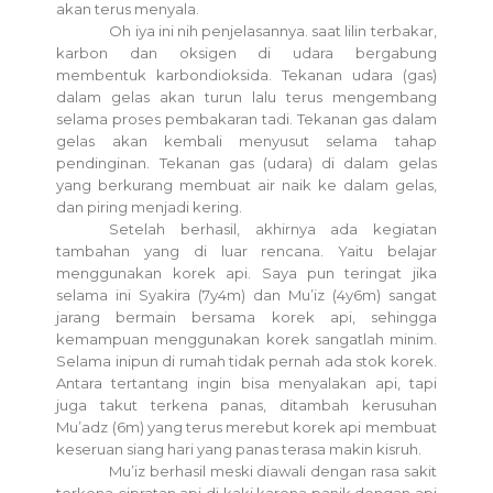
akan terus menyala.
Oh iya ini nih penjelasannya. saat lilin terbakar,
karbon dan oksigen di udara bergabung
membentuk karbondioksida. Tekanan udara (gas)
dalam gelas akan turun lalu terus mengembang
selama proses pembakaran tadi. Tekanan gas dalam
gelas akan kembali menyusut selama tahap
pendinginan. Tekanan gas (udara) di dalam gelas
yang berkurang membuat air naik ke dalam gelas,
dan piring menjadi kering.
Setelah berhasil, akhirnya ada kegiatan
tambahan yang di luar rencana. Yaitu belajar
menggunakan korek api. Saya pun teringat jika
selama ini Syakira (7y4m) dan Mu’iz (4y6m) sangat
jarang bermain bersama korek api, sehingga
kemampuan menggunakan korek sangatlah minim.
Selama inipun di rumah tidak pernah ada stok korek.
Antara tertantang ingin bisa menyalakan api, tapi
juga takut terkena panas, ditambah kerusuhan
Mu’adz (6m) yang terus merebut korek api membuat
keseruan siang hari yang panas terasa makin kisruh.
Mu’iz berhasil meski diawali dengan rasa sakit